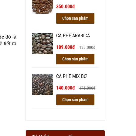
350.000đ
Chọn sản phẩm
CÀ PHÊ ARABICA
hỏe
đó là
 tiết ra
189.000đ
199.000đ
Chọn sản phẩm
CÀ PHÊ MIX BƠ
140.000đ
175.000đ
Chọn sản phẩm