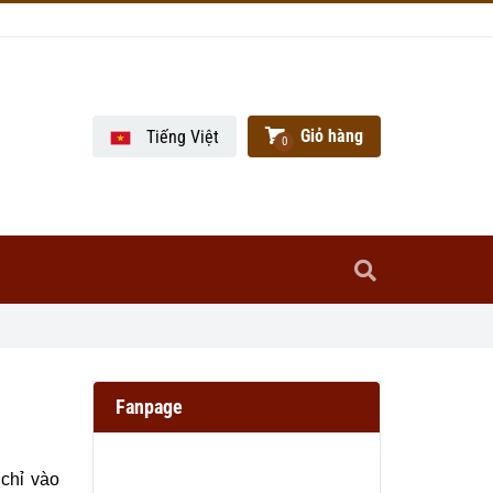
Giỏ hàng
Tiếng Việt
0
Fanpage
 chỉ vào