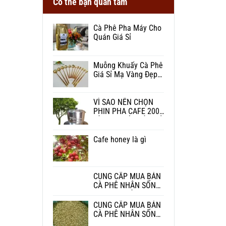
Có thể bạn quan tâm
Cà Phê Pha Máy Cho
Quán Giá Sỉ
Muỗng Khuấy Cà Phê
Giá Sỉ Mạ Vàng Đẹp
Cho Quán
VÌ SAO NÊN CHỌN
PHIN PHA CAFE 200G
VÀ 150G BỘT CÀ PHÊ
Cafe honey là gì
CUNG CẤP MUA BÁN
CÀ PHÊ NHÂN SỐNG
ROBUSTA VÀ
ARABICA TẠI TPHCM
CUNG CẤP MUA BÁN
CÀ PHÊ NHÂN SỐNG
ROBUSTA HONEY