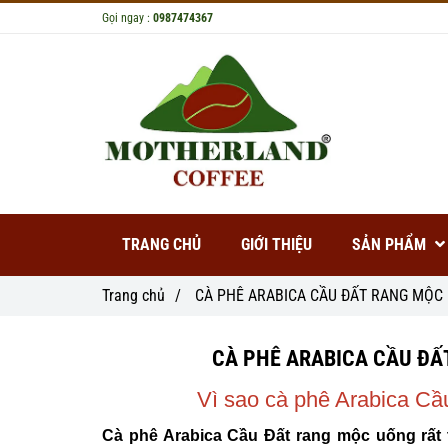
Gọi ngay :
0987474367
TRANG CHỦ
GIỚI THIỆU
SẢN PHẨM
Trang chủ
/
CÀ PHÊ ARABICA CẦU ĐẤT RANG MỘC
CÀ PHÊ ARABICA CẦU ĐẤ
Vì sao cà phê Arabica Cầ
Cà phê Arabica Cầu Đất rang mộc uống rất 