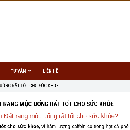
TƯ VẤN
LIÊN HỆ
 UỐNG RẤT TỐT CHO SỨC KHỎE
T RANG MỘC UỐNG RẤT TỐT CHO SỨC KHỎE
u Đất rang mộc uống rất tốt cho sức khỏe?
tốt cho sức khỏe
, vì hàm lượng caffein có trong hạt cà phê