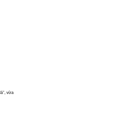
đá", vừa