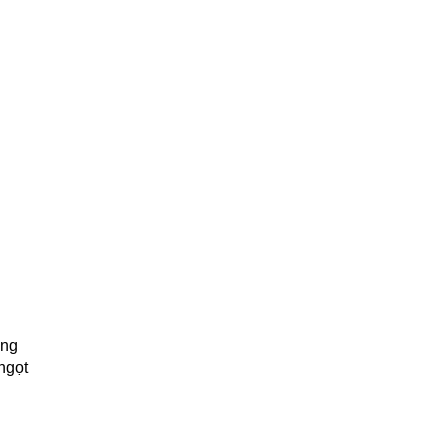
ông
ngọt