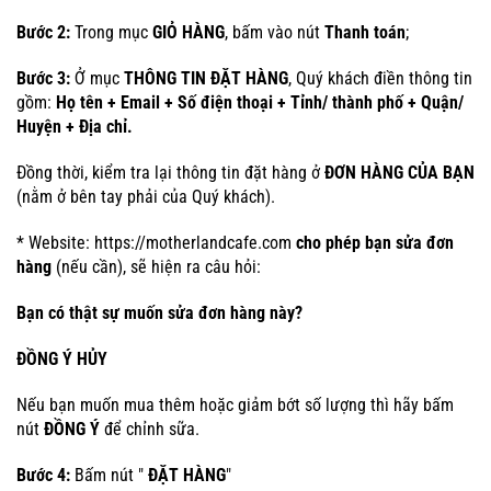
Bước 2:
Trong mục
GIỎ HÀNG
, bấm vào nút
Thanh toán
;
Bước 3:
Ở mục
THÔNG TIN ĐẶT HÀNG
, Quý khách điền thông tin
gồm:
Họ tên + Email + Số điện thoại + Tỉnh/ thành phố + Quận/
Huyện + Địa chỉ.
Đồng thời, kiểm tra lại thông tin đặt hàng ở
ĐƠN HÀNG CỦA BẠN
(nằm ở bên tay phải của Quý khách).
* Website: https://motherlandcafe.com
cho phép bạn sửa đơn
hàng
(nếu cần), sẽ hiện ra câu hỏi:
Bạn có thật sự muốn sửa đơn hàng này?
ĐỒNG Ý
HỦY
Nếu bạn muốn mua thêm hoặc giảm bớt số lượng thì hãy bấm
nút
ĐỒNG Ý
để chỉnh sữa.
Bước 4:
Bấm nút "
ĐẶT HÀNG
"