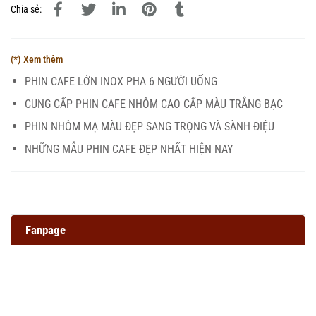
Chia sẻ:
(*) Xem thêm
PHIN CAFE LỚN INOX PHA 6 NGƯỜI UỐNG
CUNG CẤP PHIN CAFE NHÔM CAO CẤP MÀU TRẮNG BẠC
PHIN NHÔM MẠ MÀU ĐẸP SANG TRỌNG VÀ SÀNH ĐIỆU
NHỮNG MẪU PHIN CAFE ĐẸP NHẤT HIỆN NAY
Fanpage