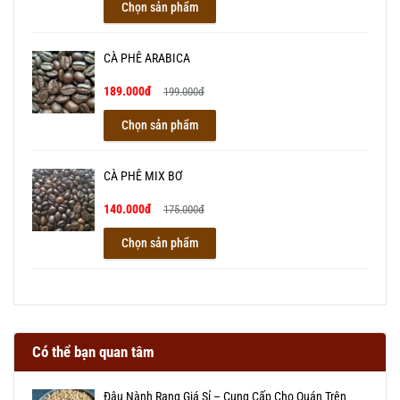
Chọn sản phẩm
CÀ PHÊ ARABICA
189.000đ
199.000đ
Chọn sản phẩm
CÀ PHÊ MIX BƠ
140.000đ
175.000đ
Chọn sản phẩm
Có thể bạn quan tâm
Đậu Nành Rang Giá Sỉ – Cung Cấp Cho Quán Trên