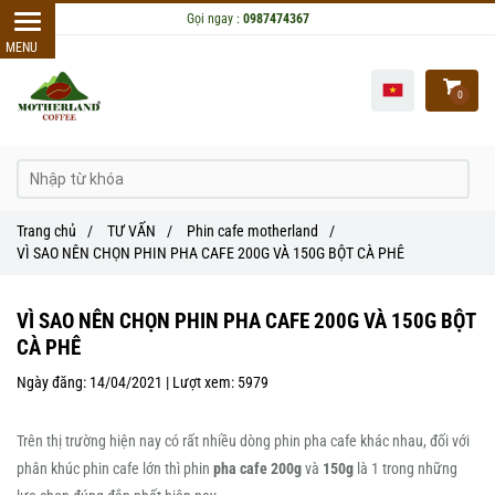
Gọi ngay :
0987474367
0
Trang chủ
/
TƯ VẤN
/
Phin cafe motherland
/
VÌ SAO NÊN CHỌN PHIN PHA CAFE 200G VÀ 150G BỘT CÀ PHÊ
VÌ SAO NÊN CHỌN PHIN PHA CAFE 200G VÀ 150G BỘT
CÀ PHÊ
Ngày đăng:
14/04/2021 |
Lượt xem:
5979
Trên thị trường hiện nay có rất nhiều dòng phin pha cafe khác nhau, đối với
phân khúc phin cafe lớn thì phin
pha cafe 200g
và
150g
là 1 trong những