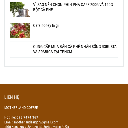
VÌ SAO NÊN CHỌN PHIN PHA CAFE 200G VÀ 150G
BỘT CÀ PHÊ
Cafe honey là gì
CUNG CẤP MUA BÁN CÀ PHÊ NHÂN SỐNG ROBUSTA
VÀ ARABICA TẠI TPHCM
LIÊN HỆ
MOTHERLAND COFFEE
Hotline:
098 7474 367
Email: motherlandsaigon@gmail.com
Thời gian làm việc : 8:00 (Sáng) - 20:00 (Tối)