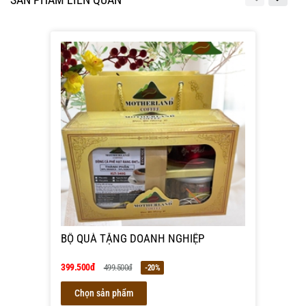
BỘ QUÀ TẶNG DOANH NGHIỆP
399.500đ
499.500đ
-20%
Chọn sản phẩm