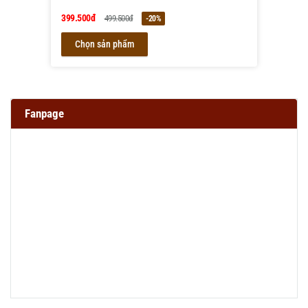
399.500đ
499.500đ
-20%
Chọn sản phẩm
Fanpage