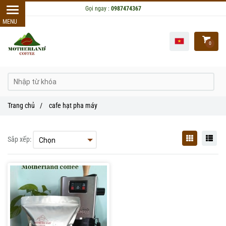
Gọi ngay :
0987474367
0
Trang chủ
/
cafe hạt pha máy
Sắp xếp: