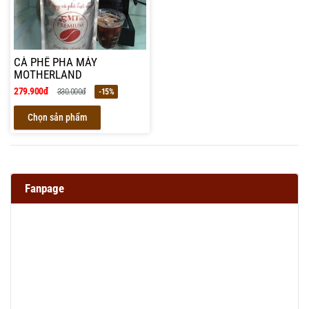
CÀ PHÊ PHA MÁY
MOTHERLAND
279.900đ
330.000đ
-15%
Chọn sản phẩm
Fanpage