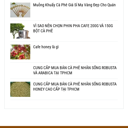
Muỗng Khuấy Cà Phê Giá Sỉ Mạ Vàng Đẹp Cho Quán
VÌ SAO NÊN CHỌN PHIN PHA CAFE 200G VÀ 150G
BỘT CÀ PHÊ
Cafe honey là gì
CUNG CẤP MUA BÁN CÀ PHÊ NHÂN SỐNG ROBUSTA
VÀ ARABICA TẠI TPHCM
CUNG CẤP MUA BÁN CÀ PHÊ NHÂN SỐNG ROBUSTA
HONEY CAO CẤP TẠI TPHCM