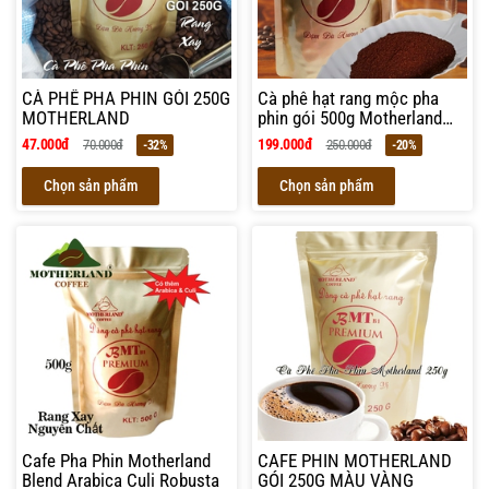
CÀ PHÊ PHA PHIN GÓI 250G
Cà phê hạt rang mộc pha
MOTHERLAND
phin gói 500g Motherland
BMT b1 và phin cafe
47.000đ
199.000đ
70.000đ
250.000đ
-32%
-20%
Chọn sản phẩm
Chọn sản phẩm
Cafe Pha Phin Motherland
CAFE PHIN MOTHERLAND
Blend Arabica Culi Robusta
GÓI 250G MÀU VÀNG