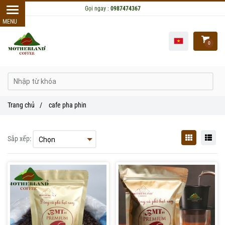
Gọi ngay :
0987474367
0
Trang chủ
/
cafe pha phin
Sắp xếp: