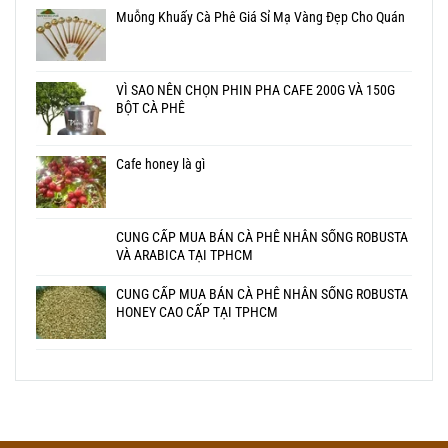
Muỗng Khuấy Cà Phê Giá Sỉ Mạ Vàng Đẹp Cho Quán
VÌ SAO NÊN CHỌN PHIN PHA CAFE 200G VÀ 150G
BỘT CÀ PHÊ
Cafe honey là gì
CUNG CẤP MUA BÁN CÀ PHÊ NHÂN SỐNG ROBUSTA
VÀ ARABICA TẠI TPHCM
CUNG CẤP MUA BÁN CÀ PHÊ NHÂN SỐNG ROBUSTA
HONEY CAO CẤP TẠI TPHCM