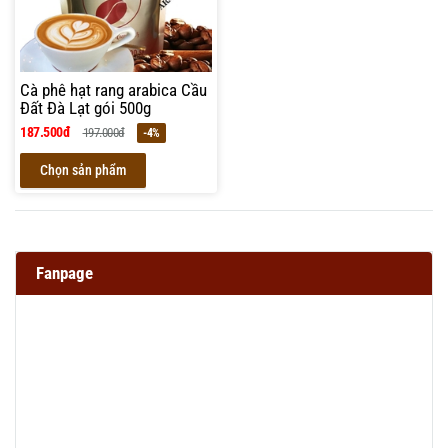
Cà phê hạt rang arabica Cầu
Đất Đà Lạt gói 500g
187.500đ
197.000đ
-4%
Chọn sản phẩm
Fanpage