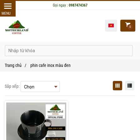
Gọi ngay :
0987474367
0
Trang chủ
/
phin cafe inox màu đen
Sắp xếp: