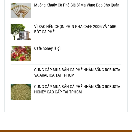
Muỗng Khuấy Cà Phê Giá Sỉ Mạ Vàng Đẹp Cho Quán
VÌ SAO NÊN CHỌN PHIN PHA CAFE 200G VÀ 150G
BỘT CÀ PHÊ
Cafe honey là gì
CUNG CẤP MUA BÁN CÀ PHÊ NHÂN SỐNG ROBUSTA
VÀ ARABICA TẠI TPHCM
CUNG CẤP MUA BÁN CÀ PHÊ NHÂN SỐNG ROBUSTA
HONEY CAO CẤP TẠI TPHCM